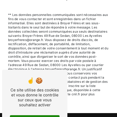
** Les données personnelles communiquées sont nécessaires aux
fins de vous contacter et sont enregistrées dans un fichier
informatisé. Elles sont destinées à Broyer Frères et ses sous-
traitants dans le seul but de répondre à votre message. Les
données collectées seront communiquées aux seuls destinataires
suivants: Broyer Frères 49 Rue de Sedan, 08000 Les Ayvelles
broyerfreres@orange.fr. Vous disposez de droits d’accès, de
rectification, d’effacement, de portabilité, de limitation,
d’opposition, de retrait de votre consentement à tout moment et du
droit d’introduire une réclamation auprès d’une autorité de
contrôle, ainsi que d’organiser le sort de vos données post-
mortem. Vous pouvez exercer ces droits par voie postale à
l'adresse 49 Rue de Sedan, 08000 Les Ayvelles ou par courrier
électronique à l'adresse broyerfreres@orange.fr. Un justificatif
d'identité pourra vous être demandé. Nous conservons vos
données pendant la période de prise de contact puis pendant la
durée de prescription légale aux fins probatoires et de gestion des
contentieux. Vous avez le droit de vous inscrire sur la liste
Ce site utilise des cookies
d'opposition au démarchage téléphonique, disponible à cette
adresse:
Bloctel.gouv.fr
. Consultez le site cnil.fr pour plus
et vous donne le contrôle
d’informations sur vos droits.
sur ceux que vous
souhaitez activer