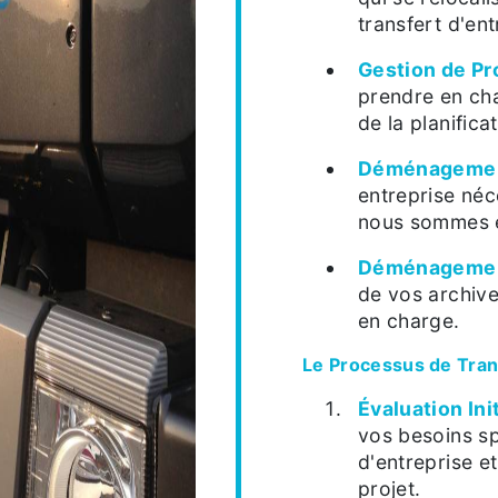
transfert d'ent
Gestion de Pr
prendre en cha
de la planifica
Déménagement
entreprise néc
nous sommes éq
Déménagement
de vos archive
en charge.
Le Processus de Trans
Évaluation Ini
vos besoins sp
d'entreprise et
projet.