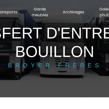
Garde
Gale
ransports
Archivages
meubles
phot
FERT D'ENTR
BOUILLON
BROYER FRÈRES