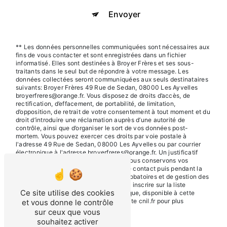
Envoyer
** Les données personnelles communiquées sont nécessaires aux
fins de vous contacter et sont enregistrées dans un fichier
informatisé. Elles sont destinées à Broyer Frères et ses sous-
traitants dans le seul but de répondre à votre message. Les
données collectées seront communiquées aux seuls destinataires
suivants: Broyer Frères 49 Rue de Sedan, 08000 Les Ayvelles
broyerfreres@orange.fr. Vous disposez de droits d’accès, de
rectification, d’effacement, de portabilité, de limitation,
d’opposition, de retrait de votre consentement à tout moment et du
droit d’introduire une réclamation auprès d’une autorité de
contrôle, ainsi que d’organiser le sort de vos données post-
mortem. Vous pouvez exercer ces droits par voie postale à
l'adresse 49 Rue de Sedan, 08000 Les Ayvelles ou par courrier
électronique à l'adresse broyerfreres@orange.fr. Un justificatif
d'identité pourra vous être demandé. Nous conservons vos
données pendant la période de prise de contact puis pendant la
durée de prescription légale aux fins probatoires et de gestion des
contentieux. Vous avez le droit de vous inscrire sur la liste
Ce site utilise des cookies
d'opposition au démarchage téléphonique, disponible à cette
adresse:
Bloctel.gouv.fr
. Consultez le site cnil.fr pour plus
et vous donne le contrôle
d’informations sur vos droits.
sur ceux que vous
souhaitez activer