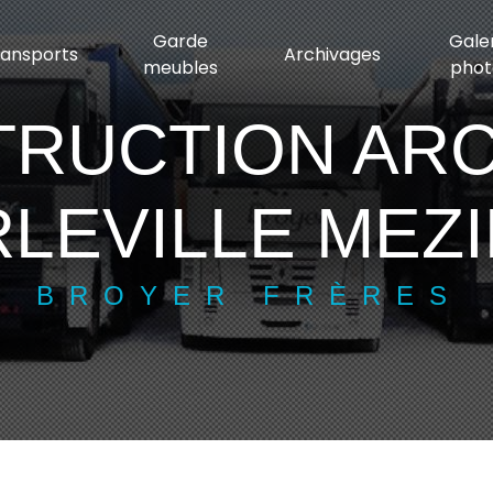
Garde
Gale
ransports
Archivages
meubles
phot
TRUCTION ARC
LEVILLE MEZ
BROYER FRÈRES