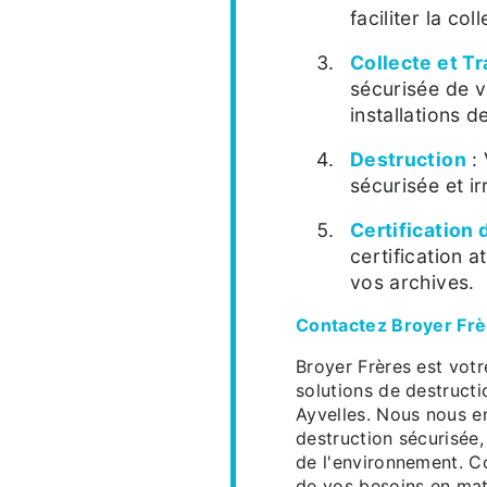
faciliter la co
Collecte et T
sécurisée de v
installations d
Destruction
: 
sécurisée et ir
Certification 
certification 
vos archives.
Contactez Broyer Frè
Broyer Frères est vot
solutions de destructi
Ayvelles. Nous nous e
destruction sécurisée,
de l'environnement. C
de vos besoins en mat