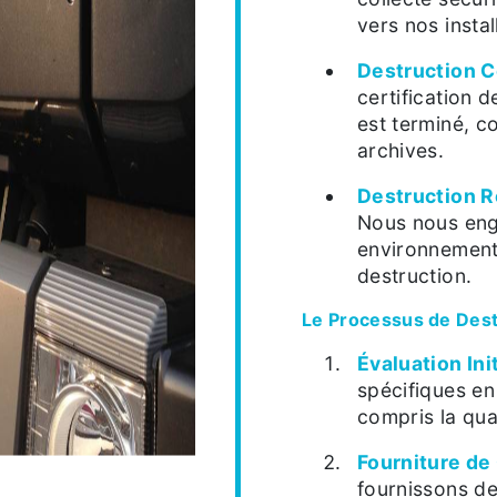
vers nos instal
Destruction C
certification 
est terminé, c
archives.
Destruction 
Nous nous eng
environnementa
destruction.
Le Processus de Dest
Évaluation Ini
spécifiques en
compris la qua
Fourniture de
fournissons de