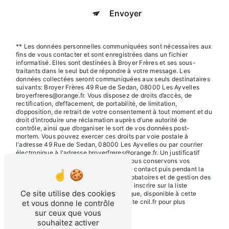
Envoyer
** Les données personnelles communiquées sont nécessaires aux
fins de vous contacter et sont enregistrées dans un fichier
informatisé. Elles sont destinées à Broyer Frères et ses sous-
traitants dans le seul but de répondre à votre message. Les
données collectées seront communiquées aux seuls destinataires
suivants: Broyer Frères 49 Rue de Sedan, 08000 Les Ayvelles
broyerfreres@orange.fr. Vous disposez de droits d’accès, de
rectification, d’effacement, de portabilité, de limitation,
d’opposition, de retrait de votre consentement à tout moment et du
droit d’introduire une réclamation auprès d’une autorité de
contrôle, ainsi que d’organiser le sort de vos données post-
mortem. Vous pouvez exercer ces droits par voie postale à
l'adresse 49 Rue de Sedan, 08000 Les Ayvelles ou par courrier
électronique à l'adresse broyerfreres@orange.fr. Un justificatif
d'identité pourra vous être demandé. Nous conservons vos
données pendant la période de prise de contact puis pendant la
durée de prescription légale aux fins probatoires et de gestion des
contentieux. Vous avez le droit de vous inscrire sur la liste
Ce site utilise des cookies
d'opposition au démarchage téléphonique, disponible à cette
adresse:
Bloctel.gouv.fr
. Consultez le site cnil.fr pour plus
et vous donne le contrôle
d’informations sur vos droits.
sur ceux que vous
souhaitez activer